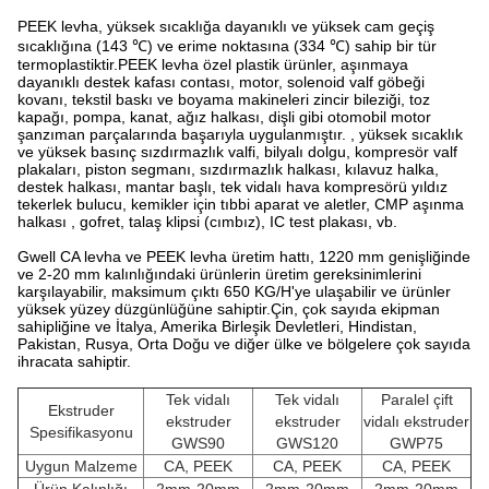
PEEK levha, yüksek sıcaklığa dayanıklı ve yüksek cam geçiş
sıcaklığına (143 ℃) ve erime noktasına (334 ℃) sahip bir tür
termoplastiktir.PEEK levha özel plastik ürünler, aşınmaya
dayanıklı destek kafası contası, motor, solenoid valf göbeği
kovanı, tekstil baskı ve boyama makineleri zincir bileziği, toz
kapağı, pompa, kanat, ağız halkası, dişli gibi otomobil motor
şanzıman parçalarında başarıyla uygulanmıştır. , yüksek sıcaklık
ve yüksek basınç sızdırmazlık valfi, bilyalı dolgu, kompresör valf
plakaları, piston segmanı, sızdırmazlık halkası, kılavuz halka,
destek halkası, mantar başlı, tek vidalı hava kompresörü yıldız
tekerlek bulucu, kemikler için tıbbi aparat ve aletler, CMP aşınma
halkası , gofret, talaş klipsi (cımbız), IC test plakası, vb.
Gwell CA levha ve PEEK levha üretim hattı, 1220 mm genişliğinde
ve 2-20 mm kalınlığındaki ürünlerin üretim gereksinimlerini
karşılayabilir, maksimum çıktı 650 KG/H'ye ulaşabilir ve ürünler
yüksek yüzey düzgünlüğüne sahiptir.Çin, çok sayıda ekipman
sahipliğine ve İtalya, Amerika Birleşik Devletleri, Hindistan,
Pakistan, Rusya, Orta Doğu ve diğer ülke ve bölgelere çok sayıda
ihracata sahiptir.
Tek vidalı
Tek vidalı
Paralel çift
Ekstruder
ekstruder
ekstruder
vidalı ekstruder
Spesifikasyonu
GWS90
GWS120
GWP75
Uygun Malzeme
CA, PEEK
CA, PEEK
CA, PEEK