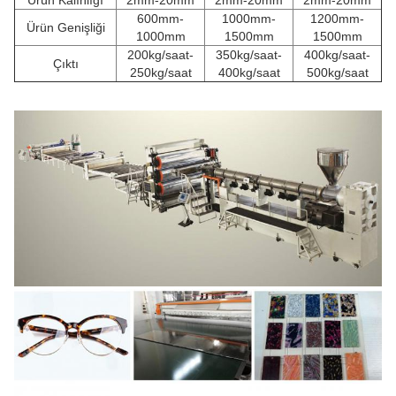
Ürün Kalınlığı
2mm-20mm
2mm-20mm
2mm-20mm
600mm-
1000mm-
1200mm-
Ürün Genişliği
1000mm
1500mm
1500mm
200kg/saat-
350kg/saat-
400kg/saat-
Çıktı
250kg/saat
400kg/saat
500kg/saat