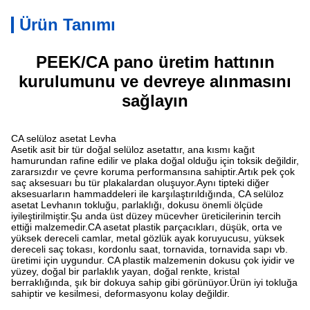
Ürün Tanımı
PEEK/CA pano üretim hattının
kurulumunu ve devreye alınmasını
sağlayın
CA selüloz asetat Levha
Asetik asit bir tür doğal selüloz asetattır, ana kısmı kağıt
hamurundan rafine edilir ve plaka doğal olduğu için toksik değildir,
zararsızdır ve çevre koruma performansına sahiptir.Artık pek çok
saç aksesuarı bu tür plakalardan oluşuyor.Aynı tipteki diğer
aksesuarların hammaddeleri ile karşılaştırıldığında, CA selüloz
asetat Levhanın tokluğu, parlaklığı, dokusu önemli ölçüde
iyileştirilmiştir.Şu anda üst düzey mücevher üreticilerinin tercih
ettiği malzemedir.CA asetat plastik parçacıkları, düşük, orta ve
yüksek dereceli camlar, metal gözlük ayak koruyucusu, yüksek
dereceli saç tokası, kordonlu saat, tornavida, tornavida sapı vb.
üretimi için uygundur. CA plastik malzemenin dokusu çok iyidir ve
yüzey, doğal bir parlaklık yayan, doğal renkte, kristal
berraklığında, şık bir dokuya sahip gibi görünüyor.Ürün iyi tokluğa
sahiptir ve kesilmesi, deformasyonu kolay değildir.